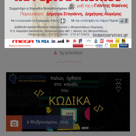
Γιορτάσαμε την Εβδομάδα
του Κώδικα στο
Νηπιαγωγείο!
by
johnklon
9 Φεβρουαρίου, 2025