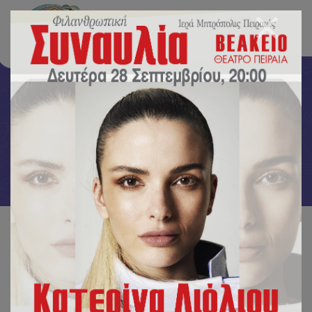
Δραστηριότητες
Αρχική
/
Δραστηριότητες
/
Γιορτάσαμε την Εβδομάδα του Κώδικα στο Νηπιαγωγείο!