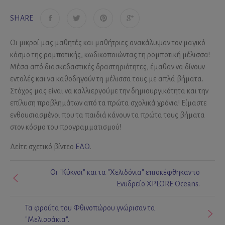
SHARE
Οι μικροί μας μαθητές και μαθήτριες ανακάλυψαν τον μαγικό
κόσμο της ρομποτικής, κωδικοποιώντας τη ρομποτική μέλισσα!
Μέσα από διασκεδαστικές δραστηριότητες, έμαθαν να δίνουν
εντολές και να καθοδηγούν τη μέλισσα τους με απλά βήματα.
Στόχος μας είναι να καλλιεργούμε την δημιουργικότητα και την
επίλυση προβλημάτων από τα πρώτα σχολικά χρόνια! Είμαστε
ενθουσιασμένοι που τα παιδιά κάνουν τα πρώτα τους βήματα
στον κόσμο του προγραμματισμού!
Δείτε σχετικό βίντεο
ΕΔΩ
.
Οι "Κύκνοι" και τα "Χελιδόνια" επισκέφθηκαν το
Ενυδρείο XPLORE Oceans.
Τα φρούτα του Φθινοπώρου γνώρισαν τα
"Μελισσάκια".