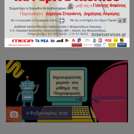
Δημιουργία ρομπότ από τα
παιδιά του Νηπιαγωγείου!
by
johnklon
9 Φεβρουαρίου, 2025