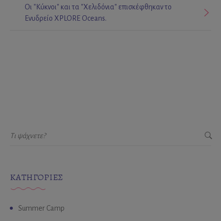
Οι "Κύκνοι" και τα "Χελιδόνια" επισκέφθηκαν το
Ενυδρείο XPLORE Oceans.
KΑΤΗΓΟΡΊΕΣ
Summer Camp