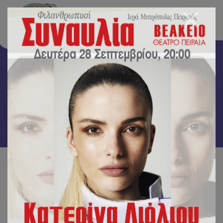
Δραστηριότητες
Αρχική
/
Δραστηριότητες
/
Δημιουργία ρομπότ από τα παιδιά του Νηπιαγωγείου!