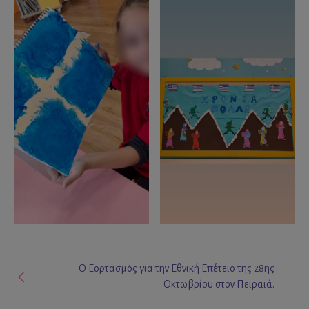
Ο Εορτασμός για την Εθνική Επέτειο της 28ης
Οκτωβρίου στον Πειραιά.