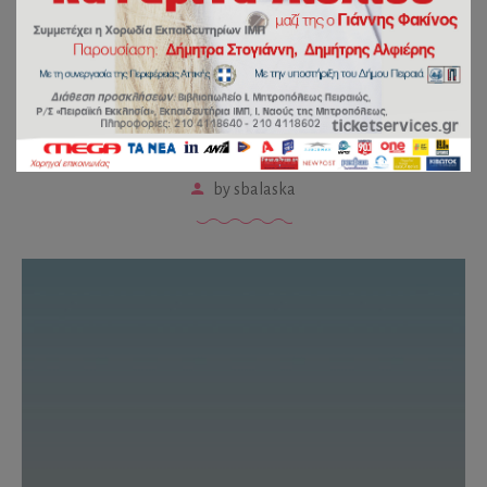
Δραστηριότητες για την 28η
Οκτωβρίου από τα
“Φεγγαράκια” 🌙
by
sbalaska