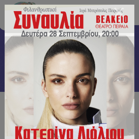
Uncategorized
Αρχική
/
Uncategorized
/
Δραστηριότητες για την 28η Οκτωβρίου από τα “Φεγγαράκια” 🌙