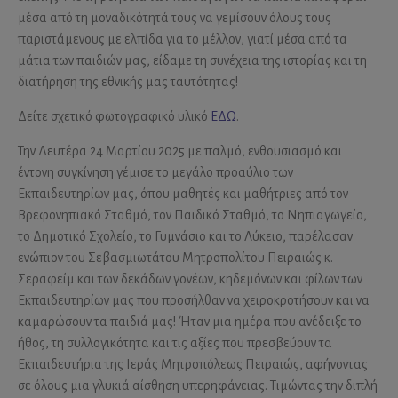
μέσα από τη μοναδικότητά τους να γεμίσουν όλους τους
παριστάμενους με ελπίδα για το μέλλον, γιατί μέσα από τα
μάτια των παιδιών μας, είδαμε τη συνέχεια της ιστορίας και τη
διατήρηση της εθνικής μας ταυτότητας!
Δείτε σχετικό φωτογραφικό υλικό
ΕΔΩ
.
Την Δευτέρα 24 Μαρτίου 2025 με παλμό, ενθουσιασμό και
έντονη συγκίνηση γέμισε το μεγάλο προαύλιο των
Εκπαιδευτηρίων μας, όπου μαθητές και μαθήτριες από τον
Βρεφονηπιακό Σταθμό, τον Παιδικό Σταθμό, το Νηπιαγωγείο,
το Δημοτικό Σχολείο, το Γυμνάσιο και το Λύκειο, παρέλασαν
ενώπιον του Σεβασμιωτάτου Μητροπολίτου Πειραιώς κ.
Σεραφείμ και των δεκάδων γονέων, κηδεμόνων και φίλων των
Εκπαιδευτηρίων μας που προσήλθαν να χειροκροτήσουν και να
καμαρώσουν τα παιδιά μας! Ήταν μια ημέρα που ανέδειξε το
ήθος, τη συλλογικότητα και τις αξίες που πρεσβεύουν τα
Εκπαιδευτήρια της Ιεράς Μητροπόλεως Πειραιώς, αφήνοντας
σε όλους μια γλυκιά αίσθηση υπερηφάνειας. Τιμώντας την διπλή