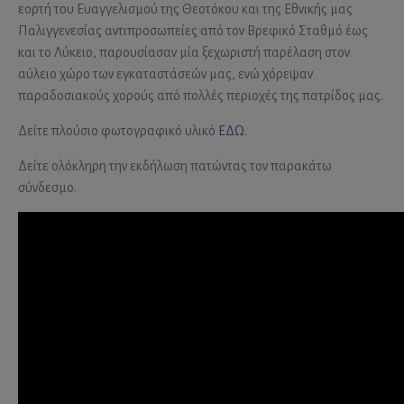
εορτή του Ευαγγελισμού της Θεοτόκου και της Εθνικής μας
Παλιγγενεσίας αντιπροσωπείες από τον Βρεφικό Σταθμό έως
και το Λύκειο, παρουσίασαν μία ξεχωριστή παρέλαση στον
αύλειο χώρο των εγκαταστάσεών μας, ενώ χόρεψαν
παραδοσιακούς χορούς από πολλές περιοχές της πατρίδος μας.
Δείτε πλούσιο φωτογραφικό υλικό
ΕΔΩ
.
Δείτε ολόκληρη την εκδήλωση πατώντας τον παρακάτω
σύνδεσμο.