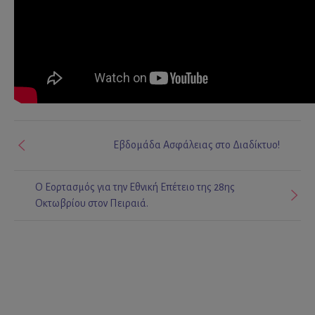
Εβδομάδα Ασφάλειας στο Διαδίκτυο!
Ο Εορτασμός για την Εθνική Επέτειο της 28ης
Οκτωβρίου στον Πειραιά.