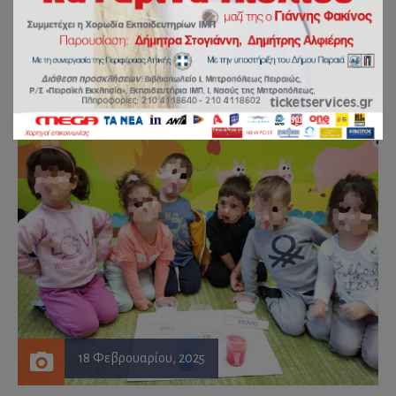
“Νερό και πάγος”
by
johnklon
18 Φεβρουαρίου, 2025