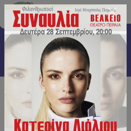
Δραστηριότητες
Αρχική
/
Δραστηριότητες
/
“Νερό και πάγος”