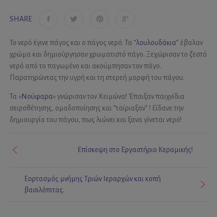
SHARE
Το νερό έγινε πάγος και ο πάγος νερό. Τα “
λουλουδάκια
” έβαλαν
χρώμα και δημιούργησαν χρωματιστό πάγο. Ξεχώρισαν το ζεστό
νερό από το παγωμένο και ακούμπησαν τον πάγο.
Παρατηρώντας την υγρή και τη στερεή μορφή του πάγου.
Τα «
Νούφαρα
» γνώρισαν τον Χειμώνα! Έπαιξαν παιχνίδια
σειροθέτησης, ομαδοποίησης και “ταίριαξαν” ! Είδανε την
δημιουργία του πάγου, πως λιώνει και ξανα γίνεται νερό!
Επίσκεψη στο Εργαστήριο Κεραμικής!
Εορτασμός μνήμης Τριών Ιεραρχών και κοπή
βασιλόπιτας.