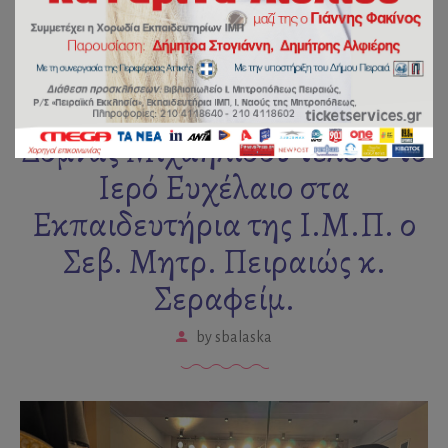
Παρουσία της Υπουργού
Δόμνας Μιχαηλίδου τέλεσε το
Ιερό Ευχέλαιο στα
Εκπαιδευτήρια της Ι.Μ.Π. ο
Σεβ. Μητρ. Πειραιώς κ.
Σεραφείμ.
by
sbalaska