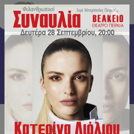
Uncategorized
Αρχική
/
Uncategorized
/
Παρουσία της Υπουργού Δόμνας Μιχαηλίδου τέλεσε το Ιερό
Ευχέλαιο στα Εκπαιδευτήρια της Ι.Μ.Π. ο Σεβ. Μητρ. Πειραιώς κ.
Σεραφείμ.