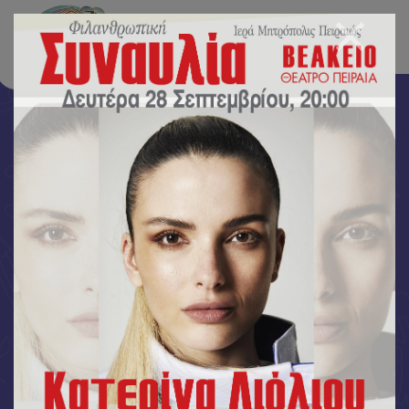
Νέα-Δράσεις
Αρχική
/
Νέα-Δράσεις
/
Στο πλαίσιο της ομαλής μετάβασης από το νηπιαγωγείο στο
δημοτικό σχολείο, πραγματοποιήθηκαν κοινές δραστηριότητες σε
συνεργασία με την Α΄ Δημοτικού. Τα παιδιά είχαν την ευκαιρία να
γνωριστούν, να αλληλεπιδράσουν και να συμμετάσχουν σε
δημιουργικά παιχνίδια και ομαδικές δράσεις, καλλιεργώντας το
αίσθημα της ασφάλειας και της οικειότητας με το νέο σχολικό
περιβάλλον.