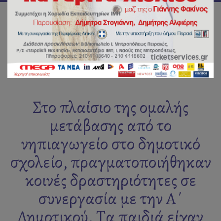
Στο πλαίσιο της ομαλής
μετάβασης από το
νηπιαγωγείο στο δημοτικό
σχολείο, πραγματοποιήθηκαν
κοινές δραστηριότητες σε
συνεργασία με την Α΄
Δημοτικού. Τα παιδιά είχαν