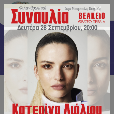
Γονείς
Αρχική
/
Γονείς
/
“Συνάντηση γονέων” με τον διακεκριμένο Σεφ, Γιώργο Τσούλη!