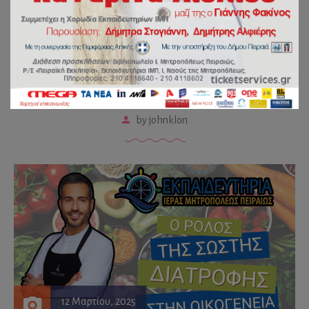
“Συνάντηση γονέων” με τον
διακεκριμένο Σεφ, Γιώργο
Τσούλη!
by
johnklon
12 Μαρτίου, 2025