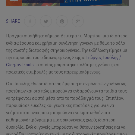
SHARE
Πραγματοποιήθηκε σήμερα Δευτέρα 10 Μαρτίου, μια ιδιαίτερα
ενδιαφέρουσα και χρήσιμη συνάντηση γονέων με θέμα το ρόλο
της σωστής διατροφής στην οικογένεια. Την εκδήλωση τίμησε με
την παρουσία του ο διακεκριμένος Σεφ, κ.
Γιώργος Τσούλης /
Giorgos Tsoulis
, ο οποίος μοιράστηκε πολύτιμες γνώσεις και
πρακτικές συμβουλές με τους παρευρισκόμενους.
Ο κ. Τσούλης έδωσε ιδιαίτερη έμφαση στον ρόλο των γονέων ως
προτύπων και στο πώς μπορούν να ενθαρρύνουν τα παιδιά τους
να τρέφονται σωστά μέσα από το παράδειγμά τους. Επιπλέον,
παρουσίασε εύκολες και γευστικές προτάσεις για υγιεινά
γεύματα και σνακ, που μπορούν να ενσωματωθούν στο
καθημερινό πρόγραμμα μιας οικογένειας χωρίς ιδιαίτερη
δυσκολία. Ενώ οι γονείς μπορούσαν να θέτουν ερωτήσεις και να
εκφράζουν απορίες σχετικά με τις διατροφικές προκλήσεις που