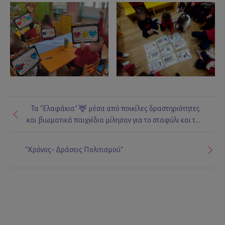
Τα "Ελαφάκια" 🦌 μέσα από ποικίλες δραστηριότητες
και βιωματικά παιχνίδια μίλησαν για το σταφύλι και τα
προϊόντα που μας δίνει 🍇
"Χρόνος- Δράσεις Πολιτισμού"