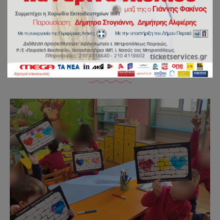
Τα παιδιά ζωγραφίζουν στον
τοίχο ❤️🌞❤️
by
sbalaska