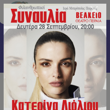
Νέα-Δράσεις
Αρχική
/
Νέα-Δράσεις
/
Τα παιδιά ζωγραφίζουν στον τοίχο ❤️🌞❤️