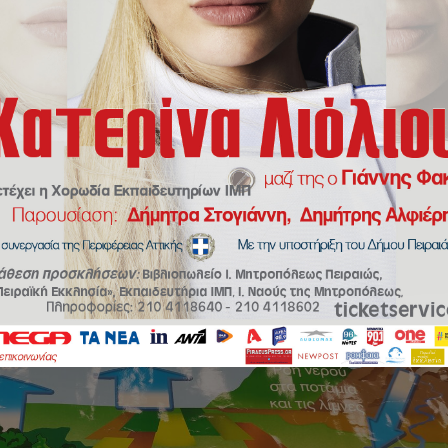
by
kostdant