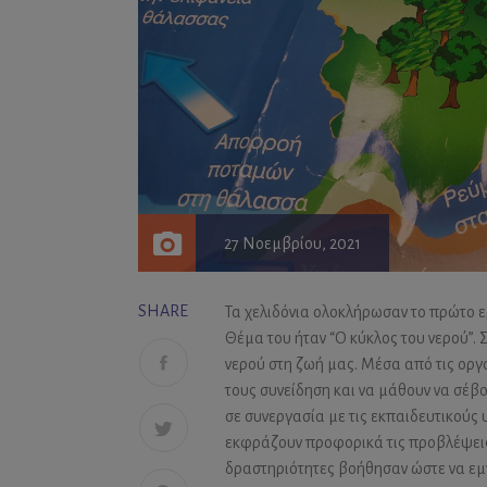
27 Νοεμβρίου, 2021
SHARE
Τα χελιδόνια ολοκλήρωσαν το πρώτο ε
Θέμα του ήταν “Ο κύκλος του νερού”.
νερού στη ζωή μας. Μέσα από τις ορ
τους συνείδηση και να μάθουν να σέβο
σε συνεργασία με τις εκπαιδευτικούς
εκφράζουν προφορικά τις προβλέψεις 
δραστηριότητες βοήθησαν ώστε να εμπλ