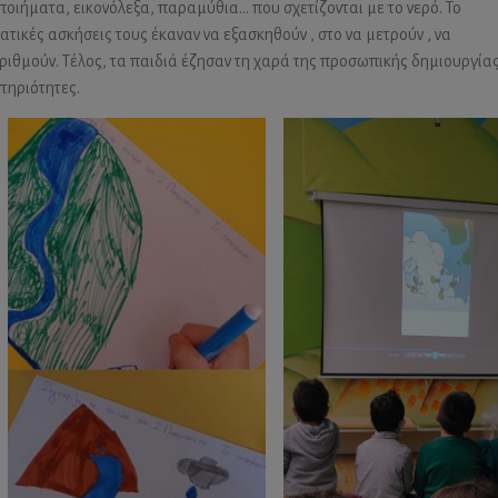
ποιήματα, εικονόλεξα, παραμύθια… που σχετίζονται με το νερό. Το
ατικές ασκήσεις τους έκαναν να εξασκηθούν , στο να μετρούν , να
ριθμούν. Τέλος, τα παιδιά έζησαν τη χαρά της προσωπικής δημιουργίας
τηριότητες.