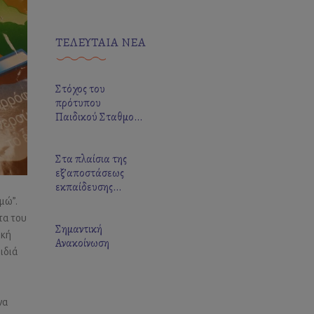
ΤΕΛΕΥΤΑΙΑ ΝΕΑ
Στόχος του
πρότυπου
Παιδικού Σταθμού
και του
Νηπιαγωγείου
Στα πλαίσια της
εξ’αποστάσεως
εκπαίδευσης
“Κουκλοθέατρο”
μώ”.
τα του
Σημαντική
ική
Ανακοίνωση
ιδιά
να