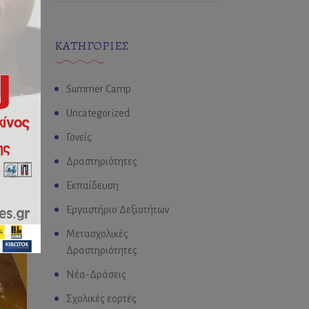
KΑΤΗΓΟΡΊΕΣ
Summer Camp
Uncategorized
Γονείς
Δραστηριότητες
Εκπαίδευση
Εργαστήριο Δεξιοτήτων
Μετασχολικές
Δραστηριότητες
Νέα-Δράσεις
Σχολικές εορτές