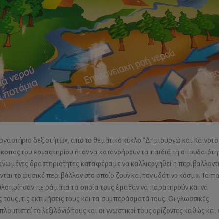
ργαστήριο δεξιοτήτων, από το θεματικό κύκλο “Δημιουργώ και Καινοτο
 Σκοπός του εργαστηρίου ήταν να κατανοήσουν τα παιδιά τη σπουδαιότη
γανωμένες δραστηριότητες καταφέραμε να καλλιεργηθεί η περιβαλλοντ
νται το φυσικό περιβάλλον στο οποίο ζουν και τον υδάτινο κόσμο. Τα πα
 υλοποίησαν πειράματα τα οποία τους έμαθαν να παρατηρούν και να
τους, τις εκτιμήσεις τους και τα συμπεράσματά τους. Οι γλωσσικές
ουτιστεί το λεξιλόγιό τους και οι γνωστικοί τους ορίζοντες καθώς και 