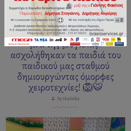
Με την θεματική ενότητα «Τα
ζώα της ζούγκλας»
ασχολήθηκαν τα παιδιά του
παιδικού μας σταθμού
δημιουργώντας όμορφες
χειροτεχνίες! 🦁🐯
by
sbalaska