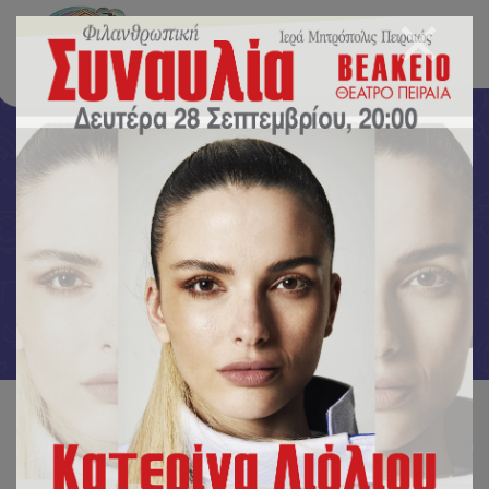
Νέα-Δράσεις
Αρχική
/
Νέα-Δράσεις
/
Με την θεματική ενότητα «Τα ζώα της ζούγκλας» ασχολήθηκαν τα
παιδιά του παιδικού μας σταθμού δημιουργώντας όμορφες
χειροτεχνίες! 🦁🐯