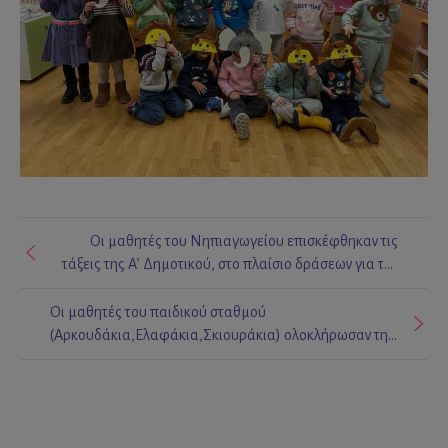
Οι μαθητές του Νηπιαγωγείου επισκέφθηκαν τις
τάξεις της Α’ Δημοτικού, στο πλαίσιο δράσεων για την
ομαλή μετάβαση στο Δημοτικό Σχολείο. Τα παιδιά
συμμετείχαν σε κοινές ομαδικές δραστηριότητες,
Οι μαθητές του παιδικού σταθμού
συνεργάστηκαν και πέρασαν όμορφες στιγμές
(Αρκουδάκια,Ελαφάκια,Σκιουράκια) ολοκλήρωσαν την
γνωριμίας και δημιουργίας!📕✏️
θεματική ενότητα της Άνοιξης και αποχαιρέτησαν την
πιο χρωματιστή εποχή του χρόνου με υπέροχες
χειροτεχνίες!🌷🌻