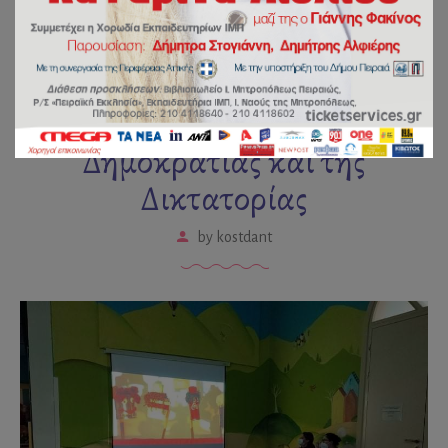
Οι μικροί μας μαθητές
γνωρίζουν τις έννοιες της
Δημοκρατίας και της
Δικτατορίας
by
kostdant