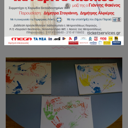
1ο Εργαστήριο Δεξιοτήτων –
Νοιάζομαι και Δρω
by
kostdant